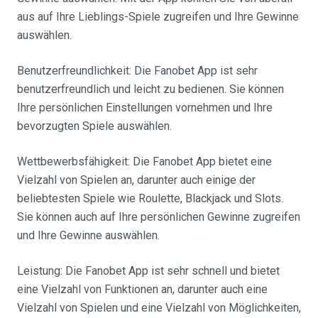
aus auf Ihre Lieblings-Spiele zugreifen und Ihre Gewinne
auswählen.
Benutzerfreundlichkeit: Die Fanobet App ist sehr
benutzerfreundlich und leicht zu bedienen. Sie können
Ihre persönlichen Einstellungen vornehmen und Ihre
bevorzugten Spiele auswählen.
Wettbewerbsfähigkeit: Die Fanobet App bietet eine
Vielzahl von Spielen an, darunter auch einige der
beliebtesten Spiele wie Roulette, Blackjack und Slots.
Sie können auch auf Ihre persönlichen Gewinne zugreifen
und Ihre Gewinne auswählen.
Leistung: Die Fanobet App ist sehr schnell und bietet
eine Vielzahl von Funktionen an, darunter auch eine
Vielzahl von Spielen und eine Vielzahl von Möglichkeiten,