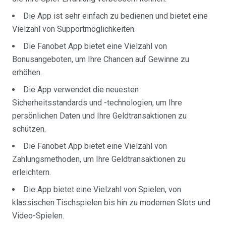
Die App ist sehr einfach zu bedienen und bietet eine
Vielzahl von Supportmöglichkeiten.
Die Fanobet App bietet eine Vielzahl von
Bonusangeboten, um Ihre Chancen auf Gewinne zu
erhöhen.
Die App verwendet die neuesten
Sicherheitsstandards und -technologien, um Ihre
persönlichen Daten und Ihre Geldtransaktionen zu
schützen.
Die Fanobet App bietet eine Vielzahl von
Zahlungsmethoden, um Ihre Geldtransaktionen zu
erleichtern.
Die App bietet eine Vielzahl von Spielen, von
klassischen Tischspielen bis hin zu modernen Slots und
Video-Spielen.