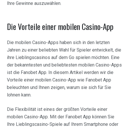
Ihre Gewinne auszuwählen.
Die Vorteile einer mobilen Casino-App
Die mobilen Casino-Apps haben sich in den letzten
Jahren zu einer beliebten Wahl für Spieler entwickelt, die
ihre Lieblingscasinos auf dem Go spielen möchten. Eine
der bekanntesten und beliebtesten mobilen Casino-Apps
ist die Fanobet App. In diesem Artikel werden wir die
Vorteile einer mobilen Casino-App wie Fanobet App
beleuchten und Ihnen zeigen, warum sie sich für Sie
lohnen kann.
Die Flexibilität ist eines der größten Vorteile einer
mobilen Casino-App. Mit der Fanobet App können Sie
Ihre Lieblingscasino-Spiele auf Ihrem Smartphone oder