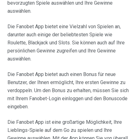
bevorzugten Spiele auswählen und Ihre Gewinne
auswählen.
Die Fanobet App bietet eine Vielzahl von Spielen an,
darunter auch einige der beliebtesten Spiele wie
Roulette, Blackjack und Slots. Sie können auch auf Ihre
persönlichen Gewinne zugreifen und Ihre Gewinne
auswählen.
Die Fanobet App bietet auch einen Bonus für neue
Benutzer, der Ihnen ermöglicht, Ihre ersten Gewinne zu
verdoppeln. Um den Bonus zu erhalten, müssen Sie sich
mit Ihrem Fanobet-Login einloggen und den Bonuscode
eingeben.
Die Fanobet App ist eine großartige Möglichkeit, Ihre
Lieblings-Spiele auf dem Go zu spielen und Ihre
Gewinne auswählen. Mit der App können Sie von überall