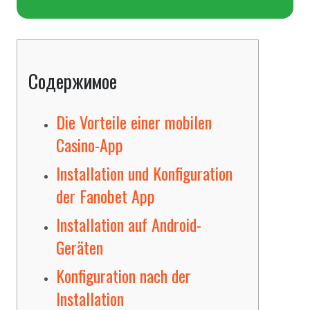
Содержимое
Die Vorteile einer mobilen
Casino-App
Installation und Konfiguration
der Fanobet App
Installation auf Android-
Geräten
Konfiguration nach der
Installation