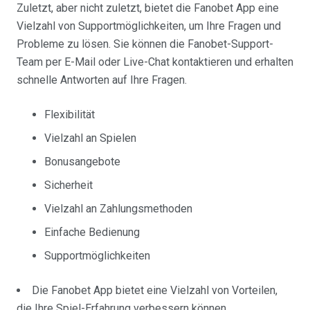
Zuletzt, aber nicht zuletzt, bietet die Fanobet App eine
Vielzahl von Supportmöglichkeiten, um Ihre Fragen und
Probleme zu lösen. Sie können die Fanobet-Support-
Team per E-Mail oder Live-Chat kontaktieren und erhalten
schnelle Antworten auf Ihre Fragen.
Flexibilität
Vielzahl an Spielen
Bonusangebote
Sicherheit
Vielzahl an Zahlungsmethoden
Einfache Bedienung
Supportmöglichkeiten
Die Fanobet App bietet eine Vielzahl von Vorteilen,
die Ihre Spiel-Erfahrung verbessern können.