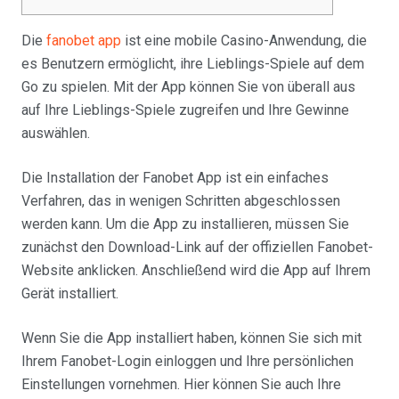
Die
fanobet app
ist eine mobile Casino-Anwendung, die
es Benutzern ermöglicht, ihre Lieblings-Spiele auf dem
Go zu spielen. Mit der App können Sie von überall aus
auf Ihre Lieblings-Spiele zugreifen und Ihre Gewinne
auswählen.
Die Installation der Fanobet App ist ein einfaches
Verfahren, das in wenigen Schritten abgeschlossen
werden kann. Um die App zu installieren, müssen Sie
zunächst den Download-Link auf der offiziellen Fanobet-
Website anklicken. Anschließend wird die App auf Ihrem
Gerät installiert.
Wenn Sie die App installiert haben, können Sie sich mit
Ihrem Fanobet-Login einloggen und Ihre persönlichen
Einstellungen vornehmen. Hier können Sie auch Ihre