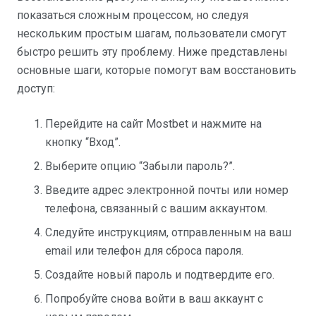
показаться сложным процессом, но следуя
нескольким простым шагам, пользователи смогут
быстро решить эту проблему. Ниже представлены
основные шаги, которые помогут вам восстановить
доступ:
Перейдите на сайт Mostbet и нажмите на
кнопку “Вход”.
Выберите опцию “Забыли пароль?”.
Введите адрес электронной почты или номер
телефона, связанный с вашим аккаунтом.
Следуйте инструкциям, отправленным на ваш
email или телефон для сброса пароля.
Создайте новый пароль и подтвердите его.
Попробуйте снова войти в ваш аккаунт с