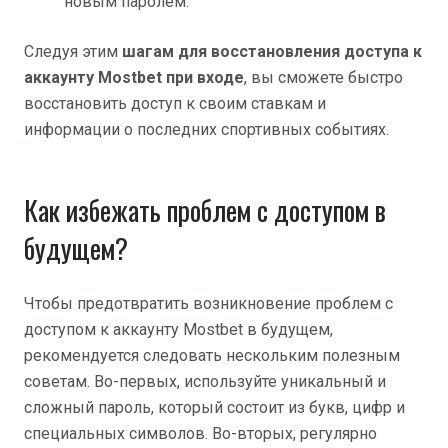
новым паролем.
Следуя этим
шагам для восстановления доступа к
аккаунту Mostbet при входе
, вы сможете быстро
восстановить доступ к своим ставкам и
информации о последних спортивных событиях.
Как избежать проблем с доступом в
будущем?
Чтобы предотвратить возникновение проблем с
доступом к аккаунту Mostbet в будущем,
рекомендуется следовать нескольким полезным
советам. Во-первых, используйте уникальный и
сложный пароль, который состоит из букв, цифр и
специальных символов. Во-вторых, регулярно