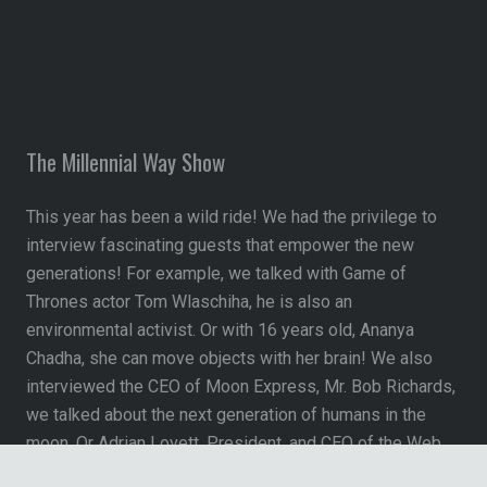
The Millennial Way Show
This year has been a wild ride! We had the privilege to
interview fascinating guests that empower the new
generations! For example, we talked with Game of
Thrones actor Tom Wlaschiha, he is also an
environmental activist. Or with 16 years old, Ananya
Chadha, she can move objects with her brain! We also
interviewed the CEO of Moon Express, Mr. Bob Richards,
we talked about the next generation of humans in the
moon. Or Adrian Lovett, President, and CEO of the Web
Foundation, we talked about the necessity to create a