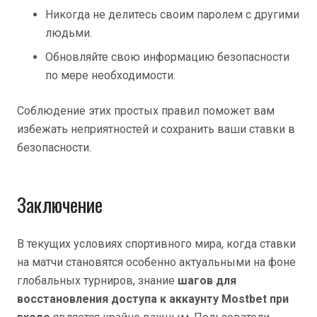
Никогда не делитесь своим паролем с другими
людьми.
Обновляйте свою информацию безопасности
по мере необходимости.
Соблюдение этих простых правил поможет вам
избежать неприятностей и сохранить ваши ставки в
безопасности.
Заключение
В текущих условиях спортивного мира, когда ставки
на матчи становятся особенно актуальными на фоне
глобальных турниров, знание
шагов для
восстановления доступа к аккаунту Mostbet при