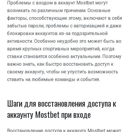
Проблемы с входом в аккаунт Mostbet могут
возникать по различным причинам. Основные
факторы, способствующие этому, включают в себя
забытые пароли, проблемы с авторизацией и даже
блокировки аккаунтов из-за подозрительной
активности. Особенно неудобно это может быть во
время крупных спортивных мероприятий, когда
ставки становятся особенно актуальными. Поэтому
важно знать, как быстро восстановить доступ к
своему аккаунту, чтобы не упустить возможность
ставить на любимые команды и события.
Шаги для восстановления доступа к
аккаунту Mostbet при входе
Восстановление доступа к аккаунту Mostbet может