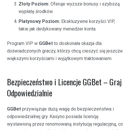
Złoty Poziom:
Oferuje wyższe bonusy i szybszą
wypłatę środków.
Platynowy Poziom:
Ekskluzywne korzyści VIP,
takie jak dedykowany menedżer konta.
Program VIP w
GGBet
to doskonała okazja dla
doświadczonych graczy, którzy chcą cieszyć się jeszcze
większymi korzyściami i wyjątkowym traktowaniem.
Bezpieczeństwo i Licencje GGBet – Graj
Odpowiedzialnie
GGBet
przywiązuje dużą wagę do bezpieczeństwa i
odpowiedzialnej gry. Kasyno posiada licencję
wystawioną przez renomowaną instytucję regulacyjną, co