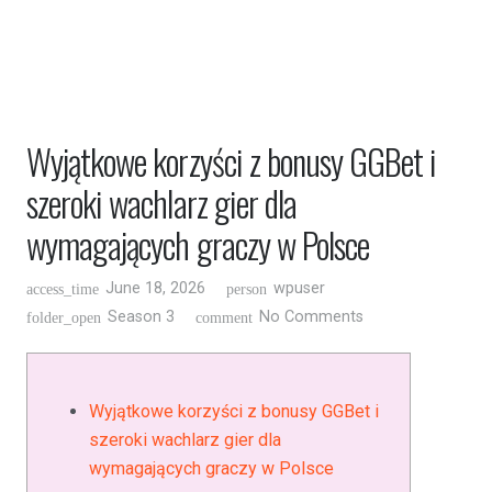
Wyjątkowe korzyści z bonusy GGBet i
szeroki wachlarz gier dla
wymagających graczy w Polsce
June 18, 2026
wpuser
access_time
person
Season 3
No Comments
folder_open
comment
Wyjątkowe korzyści z bonusy GGBet i
szeroki wachlarz gier dla
wymagających graczy w Polsce