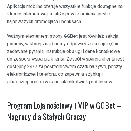
Aplikacja mobilna oferuje wszystkie funkcje dostępne na
stronie internetowej, a także powiadomienia push o
najnowszych promocjach i bonusach.
Ważnym elementem strony
GGBet
jest również sekcja
pomocy, w której znajdziemy odpowiedzi na najczęściej
zadawane pytania, instrukcje obsługi i dane kontaktowe
do zespołu wsparcia klienta. Zespół wsparcia klienta jest
dostępny 24/7 za pośrednictwem czatu na żywo, poczty
elektronicznej i telefonu, co zapewnia szybką i
skuteczną pomoc w razie jakichkolwiek problemów.
Program Lojalnościowy i VIP w GGBet –
Nagrody dla Stałych Graczy