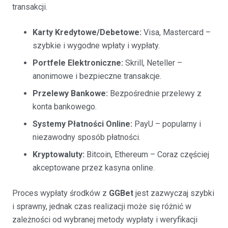
transakcji.
Karty Kredytowe/Debetowe:
Visa, Mastercard –
szybkie i wygodne wpłaty i wypłaty.
Portfele Elektroniczne:
Skrill, Neteller –
anonimowe i bezpieczne transakcje.
Przelewy Bankowe:
Bezpośrednie przelewy z
konta bankowego.
Systemy Płatności Online:
PayU – popularny i
niezawodny sposób płatności.
Kryptowaluty:
Bitcoin, Ethereum – Coraz częściej
akceptowane przez kasyna online.
Proces wypłaty środków z
GGBet
jest zazwyczaj szybki
i sprawny, jednak czas realizacji może się różnić w
zależności od wybranej metody wypłaty i weryfikacji