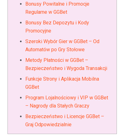
Bonusy Powitalne i Promocje
Regularne w GGBet
Bonusy Bez Depozytu i Kody
Promocyjne
Szeroki Wybór Gier w GGBet – Od
Automatów po Gry Stołowe
Metody Płatności w GGBet –
Bezpieczeństwo i Wygoda Transakcji
Funkcje Strony i Aplikacja Mobilna
GGBet
Program Lojalnościowy i VIP w GGBet
– Nagrody dla Stałych Graczy
Bezpieczeństwo i Licencje GGBet –
Graj Odpowiedzialnie